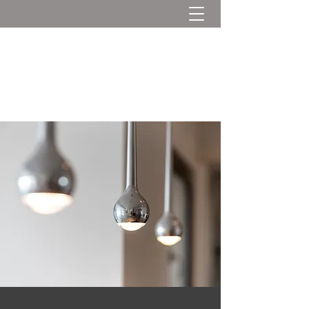
DIPL.-ING. ANJA
FLIEGERBAUER
Projektmanagement Baubetreuung
Immobilienberatung