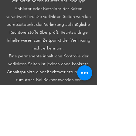
verlinkten Seiten ist stets der jeweilige
Anbieter oder Betreiber der Seiten
verantwortlich. Die verlinkten Seiten wurden
zum Zeitpunkt der Verlinkung auf mögliche
Rechtsverstöße überprüft. Rechtswidrige
Inhalte waren zum Zeitpunkt der Verlinkung
nicht erkennbar.
Eine permanente inhaltliche Kontrolle der
verlinkten Seiten ist jedoch ohne konkrete
Anhaltspunkte einer Rechtsverletzung nicht
zumutbar. Bei Bekanntwerden von
Rechtsverletzungen werden wir derartige
Links umgehend entfernen.
Urheberrecht
Die durch die Seitenbetreiber erstellten
Inhalte und Werke auf diesen Seiten
unterliegen dem deutschen Urheberrecht.